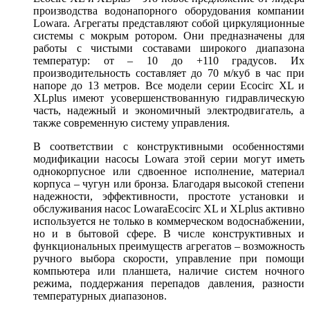
производства водонапорного оборудования компании
Lowara. Агрегаты представляют собой циркуляционные
системы с мокрым ротором. Они предназначены для
работы с чистыми составами широкого диапазона
температур: от – 10 до +110 градусов. Их
производительность составляет до 70 м/куб в час при
напоре до 13 метров. Все модели серии Еcocirc XL и
XLplus имеют усовершенствованную гидравлическую
часть, надежный и экономичный электродвигатель, а
также современную систему управления.
В соответствии с конструктивными особенностями
модификации насосы Lowara этой серии могут иметь
однокорпусное или сдвоенное исполнение, материал
корпуса – чугун или бронза. Благодаря высокой степени
надежности, эффективности, простоте установки и
обслуживания насос LowaraЕcocirc XL и XLplus активно
используется не только в коммерческом водоснабжении,
но и в бытовой сфере. В числе конструктивных и
функциональных преимуществ агрегатов – возможность
ручного выбора скорости, управление при помощи
компьютера или планшета, наличие систем ночного
режима, поддержания перепадов давления, разности
температурных диапазонов.