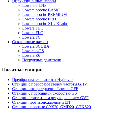
Циркуляционные насосы
Lowara e-LNE
Lowara ecocirc BASIC
Lowara ecocirc PREMIUM
Lowara ecocirc PRO
Lowara ecocirc XL / XLplus
Lowara TLC
Lowara FLC
Lowara FC
Скважинные насосы
Lowara SCUBA
Lowara e-GS
Lowara Z6
Погружные двигатели
Насосные станции
Преобразователь частоты Hydrovar
Станции с преобразователем частоты GHV
Станции пожаротушения Lowara GFF
Станции с постоянной скоростью GS
Станции с частотным регулированием GVF
Станции противопожарные GEN
Станции насосные GXS20, GMD20, GTKS20