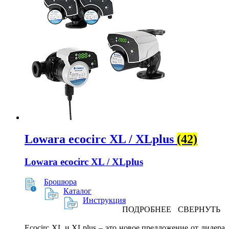
Lowara ecocirc XL / XLplus
(42)
Lowara ecocirc XL / XLplus
Брошюра
Каталог
Инструкция
ПОДРОБНЕЕ
СВЕРНУТЬ
Еcocirc XL и XLplus – это новое предложение от лидера