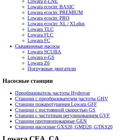
Lowara e-LNE
Lowara ecocirc BASIC
Lowara ecocirc PREMIUM
Lowara ecocirc PRO
Lowara ecocirc XL / XLplus
Lowara TLC
Lowara FLC
Lowara FC
Скважинные насосы
Lowara SCUBA
Lowara e-GS
Lowara Z6
Погружные двигатели
Насосные станции
Преобразователь частоты Hydrovar
Станции с преобразователем частоты GHV
Станции пожаротушения Lowara GFF
Станции с постоянной скоростью GS
Станции с частотным регулированием GVF
Станции противопожарные GEN
Станции насосные GXS20, GMD20, GTKS20
Lowara CEA, CA