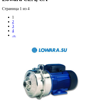
Страница 1 из 4
1
2
3
4
→