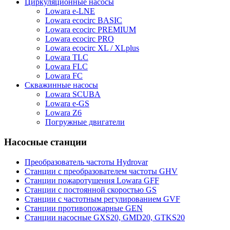
Циркуляционные насосы
Lowara e-LNE
Lowara ecocirc BASIC
Lowara ecocirc PREMIUM
Lowara ecocirc PRO
Lowara ecocirc XL / XLplus
Lowara TLC
Lowara FLC
Lowara FC
Скважинные насосы
Lowara SCUBA
Lowara e-GS
Lowara Z6
Погружные двигатели
Насосные станции
Преобразователь частоты Hydrovar
Станции с преобразователем частоты GHV
Станции пожаротушения Lowara GFF
Станции с постоянной скоростью GS
Станции с частотным регулированием GVF
Станции противопожарные GEN
Станции насосные GXS20, GMD20, GTKS20