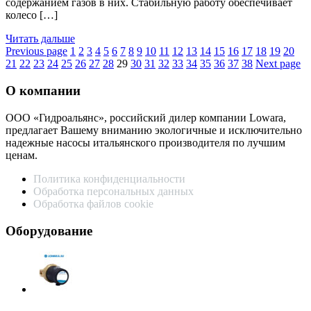
содержанием газов в них. Стабильную работу обеспечивает
колесо […]
Читать дальше
Пагинация
Previous page
1
2
3
4
5
6
7
8
9
10
11
12
13
14
15
16
17
18
19
20
21
22
23
24
25
26
27
28
29
30
31
32
33
34
35
36
37
38
Next page
записей
О компании
ООО «Гидроальянс», российский дилер компании Lowara,
предлагает Вашему вниманию экологичные и исключительно
надежные насосы итальянского производителя по лучшим
ценам.
Политика конфиденциальности
Обработка персональных данных
Обработка файлов cookie
Оборудование