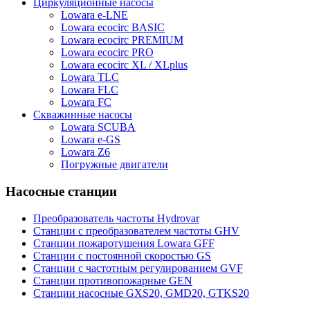
Циркуляционные насосы
Lowara e-LNE
Lowara ecocirc BASIC
Lowara ecocirc PREMIUM
Lowara ecocirc PRO
Lowara ecocirc XL / XLplus
Lowara TLC
Lowara FLC
Lowara FC
Скважинные насосы
Lowara SCUBA
Lowara e-GS
Lowara Z6
Погружные двигатели
Насосные станции
Преобразователь частоты Hydrovar
Станции с преобразователем частоты GHV
Станции пожаротушения Lowara GFF
Станции с постоянной скоростью GS
Станции с частотным регулированием GVF
Станции противопожарные GEN
Станции насосные GXS20, GMD20, GTKS20