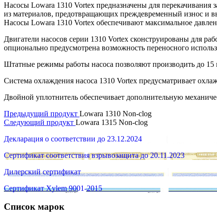
Насосы Lowara 1310 Vortex предназначены для перекачивания з
из материалов, предотвращающих преждевременный износ и выхо
Насосы Lowara 1310 Vortex обеспечивают максимальное давление
Двигатели насосов серии 1310 Vortex сконструированы для ра
опционально предусмотрена возможность переносного использ
Штатные режимы работы насоса позволяют производить до 15 ц
Система охлаждения насоса 1310 Vortex предусматривает охла
Двойной уплотнитель обеспечивает дополнительную механическ
Предыдущий продукт
Lowara 1310 Non-clog
Следующий продукт
Lowara 1315 Non-clog
Декларация о соответствии до 23.12.2024
Сертификат соответствия взрывозащита до 20.11.2023
Дилерский сертификат
Сертификат Xylem 9001-2015
Список марок