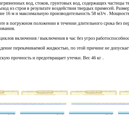
агрязненных вод, стоков, грунтовых вод, содержащих частицы т
д из строя в результате воздействия твердых примесей. Размер 
 16 м и максимальную производительность 58 м3/ч . Мощность дв
боте в погружном положении в течении длительного срока без пе
ования.
иклов включения / выключения в час без угроз работоспособнос
ждение перекачиваемой жидкостью, по этой причине не допускае
ую прочность и предотвращает утечки. Вес 46 кг .