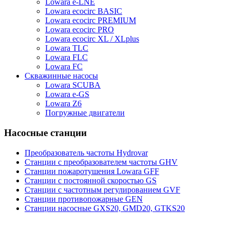
Lowara e-LNE
Lowara ecocirc BASIC
Lowara ecocirc PREMIUM
Lowara ecocirc PRO
Lowara ecocirc XL / XLplus
Lowara TLC
Lowara FLC
Lowara FC
Скважинные насосы
Lowara SCUBA
Lowara e-GS
Lowara Z6
Погружные двигатели
Насосные станции
Преобразователь частоты Hydrovar
Станции с преобразователем частоты GHV
Станции пожаротушения Lowara GFF
Станции с постоянной скоростью GS
Станции с частотным регулированием GVF
Станции противопожарные GEN
Станции насосные GXS20, GMD20, GTKS20