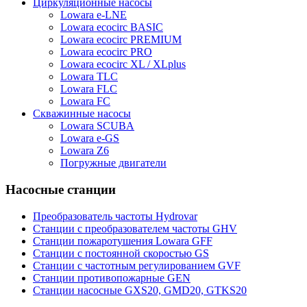
Циркуляционные насосы
Lowara e-LNE
Lowara ecocirc BASIC
Lowara ecocirc PREMIUM
Lowara ecocirc PRO
Lowara ecocirc XL / XLplus
Lowara TLC
Lowara FLC
Lowara FC
Скважинные насосы
Lowara SCUBA
Lowara e-GS
Lowara Z6
Погружные двигатели
Насосные станции
Преобразователь частоты Hydrovar
Станции с преобразователем частоты GHV
Станции пожаротушения Lowara GFF
Станции с постоянной скоростью GS
Станции с частотным регулированием GVF
Станции противопожарные GEN
Станции насосные GXS20, GMD20, GTKS20