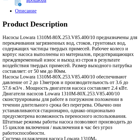
Брошюра
Описание
Product Description
Насосы Lowara 1310M-80X.253.V85.400/10 предназначены для
перекачивания загрязненных вод, стоков, грунтовых вод,
содержащих частицы твердых примесей. Рабочее колесо и
корпус насоса выполнены из материалов, предотвращающих
преждевременный износ и выход из строя в результате
воздействия твердых примесей. Размер выходного патрубка
составляет: от 50 мм до 80мм.
Насосы Lowara 1310M-80X.253.V85.400/10 обеспечивают
давление от 2 до 13метров и производительность от 3.6 до
57.6 м3/ч . Мощность двигателя насоса составляет 2.4 кВт.
Двигатели насосов Lowara 1310M-80X.253.V85.400/10
сконструированы для работе в погружном положении в
течении длительного срока без перегрева. Обычно они
устанавливаются стационарно, однако опционально
предусмотрена возможность переносного использования.
Штатные режимы работы насоса позволяют производить до
15 циклов включения / выключения в час без угроз
работоспособности.
Система охлаждения насоса Lowara 1310M-