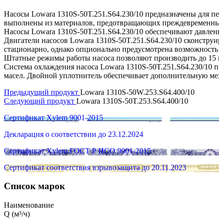
Насосы Lowara 1310S-50T.251.S64.230/10 предназначены для пе
выполнены из материалов, предотвращающих преждевременный из
Насосы Lowara 1310S-50T.251.S64.230/10 обеспечивают давление
Двигатели насосов Lowara 1310S-50T.251.S64.230/10 сконстру
стационарно, однако опционально предусмотрена возможность
Штатные режимы работы насоса позволяют производить до 15 ц
Система охлаждения насоса Lowara 1310S-50T.251.S64.230/10 
масел. Двойной уплотнитель обеспечивает дополнительную ме
Предыдущий продукт
Lowara 1310S-50W.253.S64.400/10
Следующий продукт
Lowara 1310S-50T.253.S64.400/10
Сертификат Xylem 9001-2015
Декларация о соответствии до 23.12.2024
Сертификат Xylem ГОСТ Р ИСО 9001-2015
Сертификат соответствия взрывозащита до 20.11.2023
Список марок
Наименование
Q (м³/ч)