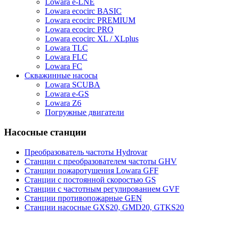
Lowara e-LNE
Lowara ecocirc BASIC
Lowara ecocirc PREMIUM
Lowara ecocirc PRO
Lowara ecocirc XL / XLplus
Lowara TLC
Lowara FLC
Lowara FC
Скважинные насосы
Lowara SCUBA
Lowara e-GS
Lowara Z6
Погружные двигатели
Насосные станции
Преобразователь частоты Hydrovar
Станции с преобразователем частоты GHV
Станции пожаротушения Lowara GFF
Станции с постоянной скоростью GS
Станции с частотным регулированием GVF
Станции противопожарные GEN
Станции насосные GXS20, GMD20, GTKS20