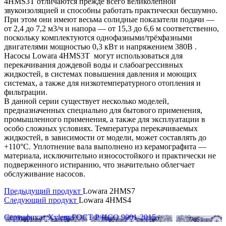
4HMS3T отличаются прежде всего великолепной
звукоизоляцией и способны работать практически бесшумно.
При этом они имеют весьма солидные показатели подачи —
от 2,4 до 7,2 м3/ч и напора — от 15,3 до 6,6 м соответственно,
поскольку комплектуются однофазными/трёхфазными
двигателями мощностью 0,3 кВт и напряжением 380В .
Насосы Lowara 4HMS3T могут использоваться для
перекачивания дождевой воды и слабоагрессивных
жидкостей, в системах повышения давления и моющих
системах, а также для низкотемпературного отопления и
фильтрации.
В данной серии существует несколько моделей,
предназначенных специально для бытового применения,
промышленного применения, а также для эксплуатации в
особо сложных условиях. Температура перекачиваемых
жидкостей, в зависимости от модели, может составлять до
+110°C. Уплотнение вала выполнено из керамографита —
материала, исключительно износостойкого и практически не
подверженного истиранию, что значительно облегчает
обслуживание насосов.
Предыдущий продукт
Lowara 2HMS7
Следующий продукт
Lowara 4HMS4
Сертификат Xylem ГОСТ Р ИСО 9001-2015