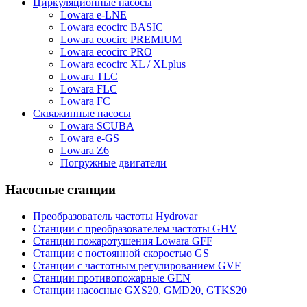
Циркуляционные насосы
Lowara e-LNE
Lowara ecocirc BASIC
Lowara ecocirc PREMIUM
Lowara ecocirc PRO
Lowara ecocirc XL / XLplus
Lowara TLC
Lowara FLC
Lowara FC
Скважинные насосы
Lowara SCUBA
Lowara e-GS
Lowara Z6
Погружные двигатели
Насосные станции
Преобразователь частоты Hydrovar
Станции с преобразователем частоты GHV
Станции пожаротушения Lowara GFF
Станции с постоянной скоростью GS
Станции с частотным регулированием GVF
Станции противопожарные GEN
Станции насосные GXS20, GMD20, GTKS20