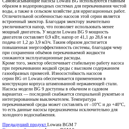
Самовсасывающие насосы Lowara BG используются главным
образом в водопроводных системах для перекачивания чистой
воды, а также в сельском хозяйстве для ирригационных работ.
Отличительной особенностью насосов этой серии является
встроенный эжектор. Благодаря эжектору значительно
увеличивается напор, что позволяет использовать менее
мощный двигатель. У модели Lowara BG 9 мощность
двигателя составляет 0,9 кВт, напор от 41,1 до 28,6 м и
подача от 1,2 до 3,9 м3/ч. Таким образом достигается
повышенная энергоэффективность системы, благодаря чему
при сохранении объёмов перекачиваемой жидкости
снижаются эксплуатационные расходы.
Кроме того, эжектор обеспечивает стабильную работу насоса
при перекачивании жидкой среды с высоким содержанием
газообразных примесей. Износостойкость насосов
серии BG от Lowara обеспечивается применением в
конструкции корпуса штампованной нержавеющей стали.
Насосы модели BG 9 доступны в обычном и садовом
вариантах — последний снабжается специальной рукоятью и
интегрированным выключателем. Температура
перекачиваемой среды может составлять от –10°C и до +40°C,
то есть данные насосы предназначены исключительно для
холодного водоснабжения.
Предыдущий продукт
Lowara BGM 7