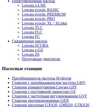
Циркуляционные насосы
Lowara e-LNE
Lowara ecocirc BASIC
Lowara ecocirc PREMIUM
Lowara ecocirc PRO
Lowara ecocirc XL / XLplus
Lowara TLC
Lowara FLC
Lowara FC
Скважинные насосы
Lowara SCUBA
Lowara e-GS
Lowara Z6
Погружные двигатели
Насосные станции
Преобразователь частоты Hydrovar
Станции с преобразователем частоты GHV
Станции пожаротушения Lowara GFF
Станции с постоянной скоростью GS
Станции с частотным регулированием GVF
Станции противопожарные GEN
Станции насосные GXS20, GMD20, GTKS20