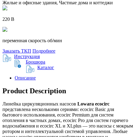
Жилые и офисные здания, Частные дома и коттеджи
220 В
переменная скорость об/мин
Заказать ТКП
Подробнее
Инструкция
Брошюра
Каталог
Описание
Product Description
Линейка циркуляционных насосов
Lowara ecocirc
представлена несколькими сериями: ecocirc Basic для
бытового использования, ecocirc Premium для систем
отопления в частных домах, ecocirc Pro для систем горячего
водоснабжения и ecocirc XL и XLplus — это насосы с мокрым
ротором и интеллектуальной системой управления. Любые
насосы ecocirc отличаются удобством в монтаже и