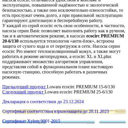
эксплуатации, повышенной надёжностью и экологической
безопасностью, а также они исключительно износостойки, то
есть прослужат очень долго, а при правильной эксплуатации
гарантируют длительную и бесперебойную работу.
У каждой из серий ecocirc есть свои особенности, в частности,
насосы серии Basic позволяет выполнять работу как в ручном,
так и в автоматическом режиме, в насосах
ecocirc PREMIUM
20-6/130
используется технология «анти-блок», встроена
защита от сухого хода и от перегрузок в сети. Насосы серии
ecocirc Pro имеют теплоизоляционный кожух, а также могут
работать в режиме автопродувки, а ecocirc XL и XLplus
поддерживают множество алгоритмов управления,
представляя собой в функциональном плане настоящую
насосную станцию, способную работать в различных
режимах.
Предыдущий продукт
Lowara ecocirc PREMIUM 15-6/130
Следующий продукт
Lowara ecocirc PREMIUM 25-6/130
Декларация о соответствии до 23.12.2024
Сертификат соответствия взрывозащита до 20.11.2023
Сертификат Xylem 9001-2015