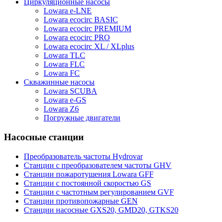
Циркуляционные насосы
Lowara e-LNE
Lowara ecocirc BASIC
Lowara ecocirc PREMIUM
Lowara ecocirc PRO
Lowara ecocirc XL / XLplus
Lowara TLC
Lowara FLC
Lowara FC
Скважинные насосы
Lowara SCUBA
Lowara e-GS
Lowara Z6
Погружные двигатели
Насосные станции
Преобразователь частоты Hydrovar
Станции с преобразователем частоты GHV
Станции пожаротушения Lowara GFF
Станции с постоянной скоростью GS
Станции с частотным регулированием GVF
Станции противопожарные GEN
Станции насосные GXS20, GMD20, GTKS20