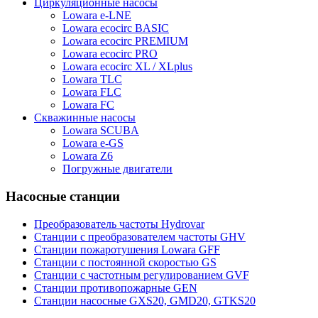
Циркуляционные насосы
Lowara e-LNE
Lowara ecocirc BASIC
Lowara ecocirc PREMIUM
Lowara ecocirc PRO
Lowara ecocirc XL / XLplus
Lowara TLC
Lowara FLC
Lowara FC
Скважинные насосы
Lowara SCUBA
Lowara e-GS
Lowara Z6
Погружные двигатели
Насосные станции
Преобразователь частоты Hydrovar
Станции с преобразователем частоты GHV
Станции пожаротушения Lowara GFF
Станции с постоянной скоростью GS
Станции с частотным регулированием GVF
Станции противопожарные GEN
Станции насосные GXS20, GMD20, GTKS20