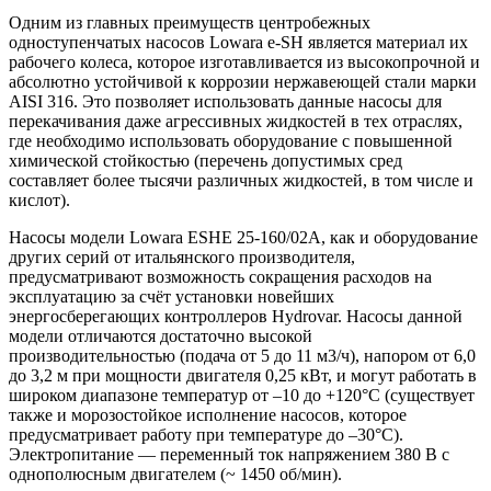
Одним из главных преимуществ центробежных
одноступенчатых насосов Lowara e-SH является материал их
рабочего колеса, которое изготавливается из высокопрочной и
абсолютно устойчивой к коррозии нержавеющей стали марки
AISI 316. Это позволяет использовать данные насосы для
перекачивания даже агрессивных жидкостей в тех отраслях,
где необходимо использовать оборудование с повышенной
химической стойкостью (перечень допустимых сред
составляет более тысячи различных жидкостей, в том числе и
кислот).
Насосы модели Lowara ESHE 25-160/02A, как и оборудование
других серий от итальянского производителя,
предусматривают возможность сокращения расходов на
эксплуатацию за счёт установки новейших
энергосберегающих контроллеров Hydrovar. Насосы данной
модели отличаются достаточно высокой
производительностью (подача от 5 до 11 м3/ч), напором от 6,0
до 3,2 м при мощности двигателя 0,25 кВт, и могут работать в
широком диапазоне температур от –10 до +120°C (существует
также и морозостойкое исполнение насосов, которое
предусматривает работу при температуре до –30°C).
Электропитание — переменный ток напряжением 380 В c
однополюсным двигателем (~ 1450 об/мин).