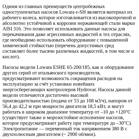
Одним из главных преимуществ центробежных
одноступенчатых насосов Lowara e-SH является материал их
рабочего колеса, которое изготавливается из высокопрочной и
абсолютно устойчивой к коррозии нержавеющей стали марки
AISI 316. Это позволяет использовать данные насосы для
перекачивания даже агрессивных жидкостей в тех отраслях,
где необходимо использовать оборудование с повышенной
химической стойкостью (перечень допустимых сред
составляет более тысячи различных жидкостей, в том числе и
кислот).
Насосы модели Lowara ESHE 65-200/185, как и оборудование
других серий от итальянского производителя,
предусматривают возможность сокращения расходов на
эксплуатацию за счёт установки новейших
энергосберегающих контроллеров Hydrovar. Насосы данной
модели отличаются достаточно высокой
производительностью (подача от 53 до 108 м3/ч), напором от
56,4 до 42,2 м при мощности двигателя 18,5 кВт, и могут
работать в широком диапазоне температур от –10 до +120°C
(существует также и морозостойкое исполнение насосов,
которое предусматривает работу при температуре до –30°C).
Электропитание — переменный ток напряжением 380 В c
двухполюсным двигателем (~ 2900 об/мин).