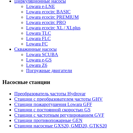
Циркуляционные насосы
Lowara e-LNE
Lowara ecocirc BASIC
Lowara ecocirc PREMIUM
Lowara ecocirc PRO
Lowara ecocirc XL / XLplus
Lowara TLC
Lowara FLC
Lowara FC
Скважинные насосы
Lowara SCUBA
Lowara e-GS
Lowara Z6
Погружные двигатели
Насосные станции
Преобразователь частоты Hydrovar
Станции с преобразователем частоты GHV
Станции пожаротушения Lowara GFF
Станции с постоянной скоростью GS
Станции с частотным регулированием GVF
Станции противопожарные GEN
Станции насосные GXS20, GMD20, GTKS20