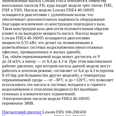
Моноблочные насосы Lowara FHE4 относятся к семейству
консольных насосов FH, куда входят модели трёх типов: FHE,
FHF и FHS. Насосы модели Lowara FHE4 40-160/05
оснащаются двигателями с удлинённым валом, что
обеспечивает дополнительную надёжность оборудования
благодаря исключению из конструкции переходного вала.
Такая конструкция вала двигателя положительным образом
влияет и на выходную мощность насоса. Насосы модели
Lowara FHE4 40-160/05 оснащаются двигателями
мощности 0,55 кВт, что делает их незаменимыми в
разветвлённых системах водоснабжения (многоэтажных
офисных, промышленных и жилых зданий).
Так, объём перекачиваемой воды может достигать от 9
до 24 м3/ч, а напор — от 8,4 до 4,3 м. При этом максимальное
рабочее давление, при котором насосы данной модели могут
работать в штатном режиме, составляет от 8,4 до 4,3 м (против
8-10 бар для большинства других моделей), а температура
перекачиваемой среды — от –30°C и до +120°C, что позволяет
использовать эти насосы в системах холодного и горячего
водоснабжения и отопления (водяного) без малейших
сезонных и климатических ограничений.
Электропитание насосов модели FHE4 40-160/05
переменное 380В.
Предыдущий продукт
Lowara FHS 100-200/450