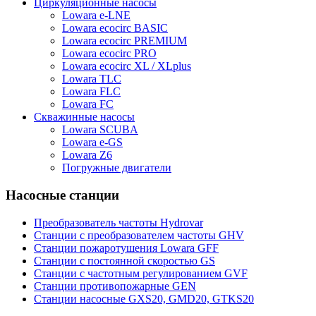
Циркуляционные насосы
Lowara e-LNE
Lowara ecocirc BASIC
Lowara ecocirc PREMIUM
Lowara ecocirc PRO
Lowara ecocirc XL / XLplus
Lowara TLC
Lowara FLC
Lowara FC
Скважинные насосы
Lowara SCUBA
Lowara e-GS
Lowara Z6
Погружные двигатели
Насосные станции
Преобразователь частоты Hydrovar
Станции с преобразователем частоты GHV
Станции пожаротушения Lowara GFF
Станции с постоянной скоростью GS
Станции с частотным регулированием GVF
Станции противопожарные GEN
Станции насосные GXS20, GMD20, GTKS20