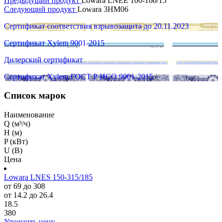
Предыдущий продукт
Lowara LNEE 100-160/15
Следующий продукт
Lowara 3HM06
Сертификат соответствия взрывозащита до 20.11.2023
Сертификат Xylem 9001-2015
Дилерский сертификат
Сертификат Xylem ГОСТ Р ИСО 9001-2015
Список марок
Наименование
Q (м³/ч)
H (м)
P (кВт)
U (В)
Цена
Lowara LNES 150-315/185
от 69 до 308
от 14.2 до 26.4
18.5
380
Уточнить цену