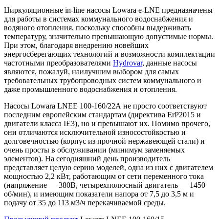
Циркуляционные in-line насосы Lowara e-LNE предназначены
для работы в системах коммунального водоснабжения и
водяного отопления, поскольку способны выдерживать
температуру, значительно превышающую допустимые нормы.
При этом, благодаря внедрению новейших
энергосберегающих технологий и возможности комплектации
частотными преобразователями
Hydrovar
, данные насосы
являются, пожалуй, наилучшим выбором для самых
требовательных трубопроводных систем коммунального и
даже промышленного водоснабжения и отопления.
Насосы Lowara LNEE 100-160/22A не просто соответствуют
последним европейским стандартам (директива ErP2015 и
двигатели класса IE3), но и превышают их. Помимо прочего,
они отличаются исключительной износостойкостью и
долговечностью (корпус из прочной нержавеющей стали) и
очень просты в обслуживании (минимум заменяемых
элементов). На сегодняшний день производитель
представляет целую серию моделей, одна из них с двигателем
мощностью 2,2 кВт, работающим от сети переменного тока
(напряжение — 380В, четырехполюсный двигатель — 1450
об/мин), и имеющим показатели напора от 7,5 до 3,5 м и
подачу от 35 до 113 м3/ч перекачиваемой среды.