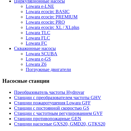
Циркуляционные насосы
Lowara e-LNE
Lowara ecocirc BASIC
Lowara ecocirc PREMIUM
Lowara ecocirc PRO
Lowara ecocirc XL / XLplus
Lowara TLC
Lowara FLC
Lowara FC
Скважинные насосы
Lowara SCUBA
Lowara e-GS
Lowara Z6
Погружные двигатели
Насосные станции
Преобразователь частоты Hydrovar
Станции с преобразователем частоты GHV
Станции пожаротушения Lowara GFF
Станции с постоянной скоростью GS
Станции с частотным регулированием GVF
Станции противопожарные GEN
Станции насосные GXS20, GMD20, GTKS20