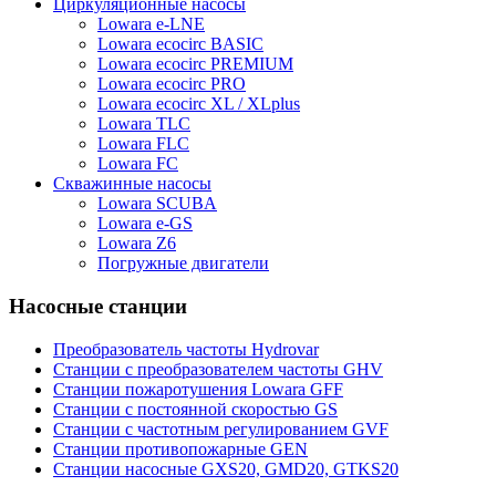
Циркуляционные насосы
Lowara e-LNE
Lowara ecocirc BASIC
Lowara ecocirc PREMIUM
Lowara ecocirc PRO
Lowara ecocirc XL / XLplus
Lowara TLC
Lowara FLC
Lowara FC
Скважинные насосы
Lowara SCUBA
Lowara e-GS
Lowara Z6
Погружные двигатели
Насосные станции
Преобразователь частоты Hydrovar
Станции с преобразователем частоты GHV
Станции пожаротушения Lowara GFF
Станции с постоянной скоростью GS
Станции с частотным регулированием GVF
Станции противопожарные GEN
Станции насосные GXS20, GMD20, GTKS20