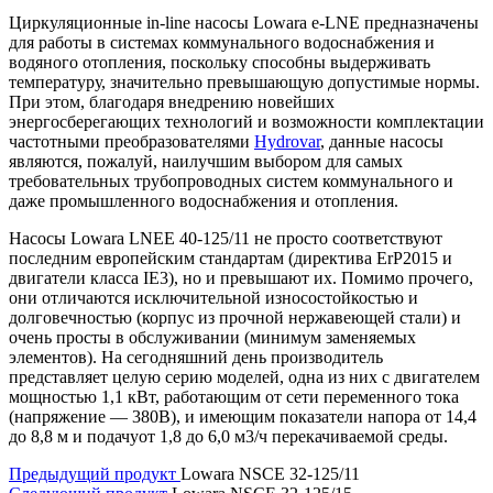
Циркуляционные in-line насосы Lowara e-LNE предназначены
для работы в системах коммунального водоснабжения и
водяного отопления, поскольку способны выдерживать
температуру, значительно превышающую допустимые нормы.
При этом, благодаря внедрению новейших
энергосберегающих технологий и возможности комплектации
частотными преобразователями
Hydrovar
, данные насосы
являются, пожалуй, наилучшим выбором для самых
требовательных трубопроводных систем коммунального и
даже промышленного водоснабжения и отопления.
Насосы Lowara LNEE 40-125/11 не просто соответствуют
последним европейским стандартам (директива ErP2015 и
двигатели класса IE3), но и превышают их. Помимо прочего,
они отличаются исключительной износостойкостью и
долговечностью (корпус из прочной нержавеющей стали) и
очень просты в обслуживании (минимум заменяемых
элементов). На сегодняшний день производитель
представляет целую серию моделей, одна из них с двигателем
мощностью 1,1 кВт, работающим от сети переменного тока
(напряжение — 380В), и имеющим показатели напора от 14,4
до 8,8 м и подачуот 1,8 до 6,0 м3/ч перекачиваемой среды.
Предыдущий продукт
Lowara NSCE 32-125/11