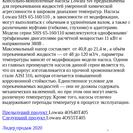
Консольно-моноблочные насосы Lowara SH предназначены
для перекачивания жидкостей умеренной химической
агрессивности в широком диапазоне температур. Насосы
Lowara SHS 65-160/110 , в зависимости от модификации,
могут выполняться с обычным и удлинённым валом, а также с
различными муфтами (гибкими, глухими) и адаптерами.
Модели серии SHS 65-160/110 комплектуются однофазными/
трёхфазными двигателями расчётной мощностью 11 кВт и
напряжением 380В .
Максимальный напор составляет от 40,8 до 21,4 м , а объём
перекачиваемой жидкости — от 48 до 120 м3/ч , параметры
температуры зависят от модификации модели насоса. Одним
из главных преимуществ насосов данной серии является то,
что их корпус изготавливается из прочной хромоникелевой
стали AISI 316, которая отличается повышенной
коррозионной стойкостью. Единственное условие для
перекачиваемых жидкостей — они не должны содержать
механических включений, но при этом они могут иметь
различную температуру. Кроме того, насосы отлично
выдерживают перепады температур в процессе эксплуатации.
Предыдущий продукт
Lowara 4OS40T405
Следующий продукт
Lowara 4OS55T405
Лидер продаж 2020