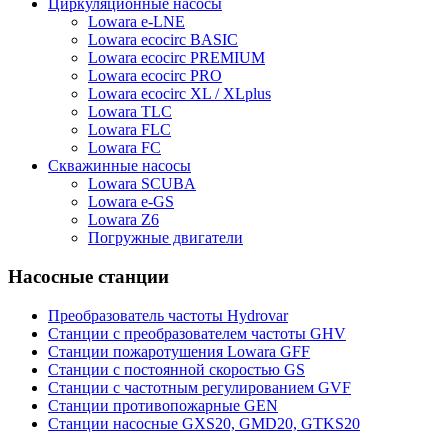
Циркуляционные насосы
Lowara e-LNE
Lowara ecocirc BASIC
Lowara ecocirc PREMIUM
Lowara ecocirc PRO
Lowara ecocirc XL / XLplus
Lowara TLC
Lowara FLC
Lowara FC
Скважинные насосы
Lowara SCUBA
Lowara e-GS
Lowara Z6
Погружные двигатели
Насосные станции
Преобразователь частоты Hydrovar
Станции с преобразователем частоты GHV
Станции пожаротушения Lowara GFF
Станции с постоянной скоростью GS
Станции с частотным регулированием GVF
Станции противопожарные GEN
Станции насосные GXS20, GMD20, GTKS20