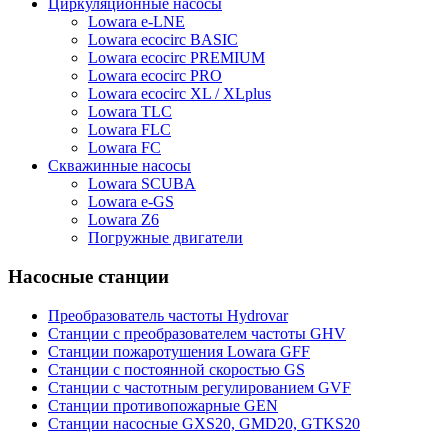
Циркуляционные насосы
Lowara e-LNE
Lowara ecocirc BASIC
Lowara ecocirc PREMIUM
Lowara ecocirc PRO
Lowara ecocirc XL / XLplus
Lowara TLC
Lowara FLC
Lowara FC
Скважинные насосы
Lowara SCUBA
Lowara e-GS
Lowara Z6
Погружные двигатели
Насосные станции
Преобразователь частоты Hydrovar
Станции с преобразователем частоты GHV
Станции пожаротушения Lowara GFF
Станции с постоянной скоростью GS
Станции с частотным регулированием GVF
Станции противопожарные GEN
Станции насосные GXS20, GMD20, GTKS20