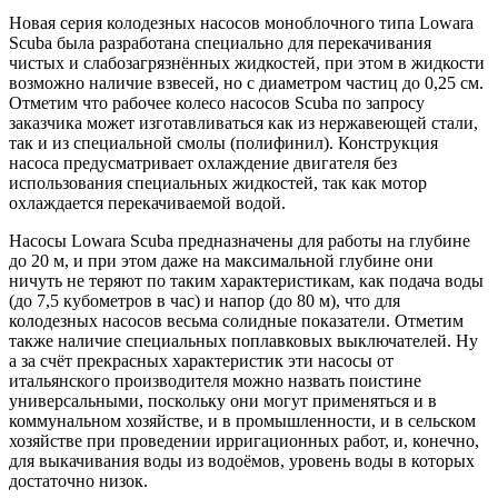
Новая серия колодезных насосов моноблочного типа Lowara
Scuba была разработана специально для перекачивания
чистых и слабозагрязнённых жидкостей, при этом в жидкости
возможно наличие взвесей, но с диаметром частиц до 0,25 см.
Отметим что рабочее колесо насосов Scuba по запросу
заказчика может изготавливаться как из нержавеющей стали,
так и из специальной смолы (полифинил). Конструкция
насоса предусматривает охлаждение двигателя без
использования специальных жидкостей, так как мотор
охлаждается перекачиваемой водой.
Насосы Lowara Scuba предназначены для работы на глубине
до 20 м, и при этом даже на максимальной глубине они
ничуть не теряют по таким характеристикам, как подача воды
(до 7,5 кубометров в час) и напор (до 80 м), что для
колодезных насосов весьма солидные показатели. Отметим
также наличие специальных поплавковых выключателей. Ну
а за счёт прекрасных характеристик эти насосы от
итальянского производителя можно назвать поистине
универсальными, поскольку они могут применяться и в
коммунальном хозяйстве, и в промышленности, и в сельском
хозяйстве при проведении ирригационных работ, и, конечно,
для выкачивания воды из водоёмов, уровень воды в которых
достаточно низок.