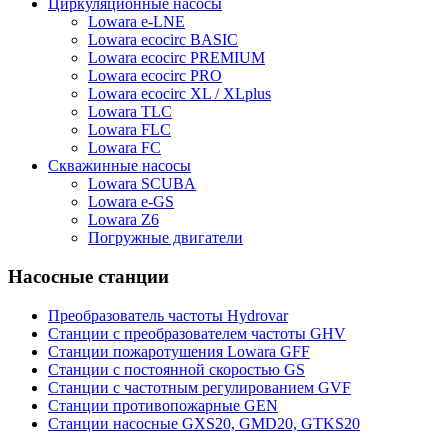
Циркуляционные насосы
Lowara e-LNE
Lowara ecocirc BASIC
Lowara ecocirc PREMIUM
Lowara ecocirc PRO
Lowara ecocirc XL / XLplus
Lowara TLC
Lowara FLC
Lowara FC
Скважинные насосы
Lowara SCUBA
Lowara e-GS
Lowara Z6
Погружные двигатели
Насосные станции
Преобразователь частоты Hydrovar
Станции с преобразователем частоты GHV
Станции пожаротушения Lowara GFF
Станции с постоянной скоростью GS
Станции с частотным регулированием GVF
Станции противопожарные GEN
Станции насосные GXS20, GMD20, GTKS20