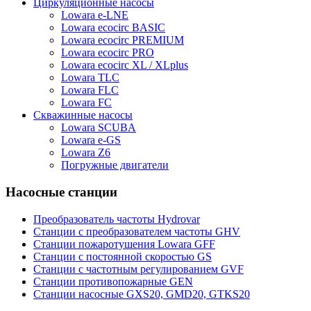
Циркуляционные насосы
Lowara e-LNE
Lowara ecocirc BASIC
Lowara ecocirc PREMIUM
Lowara ecocirc PRO
Lowara ecocirc XL / XLplus
Lowara TLC
Lowara FLC
Lowara FC
Скважинные насосы
Lowara SCUBA
Lowara e-GS
Lowara Z6
Погружные двигатели
Насосные станции
Преобразователь частоты Hydrovar
Станции с преобразователем частоты GHV
Станции пожаротушения Lowara GFF
Станции с постоянной скоростью GS
Станции с частотным регулированием GVF
Станции противопожарные GEN
Станции насосные GXS20, GMD20, GTKS20