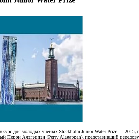
курс для молодых учёных Stockholm Junior Water Prize — 2015, 
ый Перри Алэгэппэн (Perry Alagappan), представивший передов