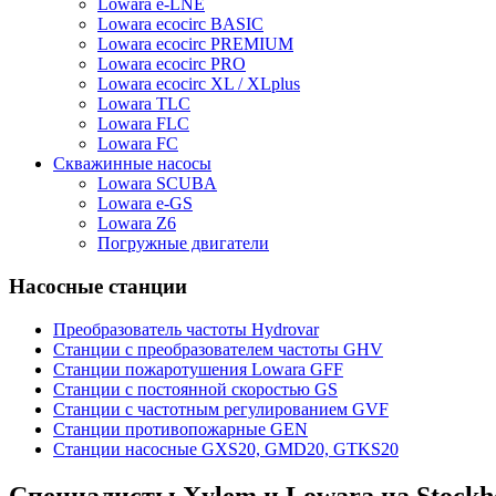
Lowara e-LNE
Lowara ecocirc BASIC
Lowara ecocirc PREMIUM
Lowara ecocirc PRO
Lowara ecocirc XL / XLplus
Lowara TLC
Lowara FLC
Lowara FC
Скважинные насосы
Lowara SCUBA
Lowara e-GS
Lowara Z6
Погружные двигатели
Насосные станции
Преобразователь частоты Hydrovar
Станции с преобразователем частоты GHV
Станции пожаротушения Lowara GFF
Станции с постоянной скоростью GS
Станции с частотным регулированием GVF
Станции противопожарные GEN
Станции насосные GXS20, GMD20, GTKS20
Специалисты Xylem и Lowara на Stockho