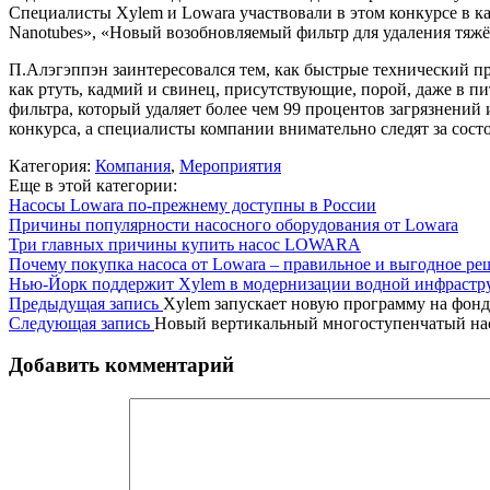
Специалисты Xylem и Lowara участвовали в этом конкурсе в качес
Nanotubes», «Новый возобновляемый фильтр для удаления тяж
П.Алэгэппэн заинтересовался тем, как быстрые технический п
как ртуть, кадмий и свинец, присутствующие, порой, даже в п
фильтра, который удаляет более чем 99 процентов загрязнений
конкурса, а специалисты компании внимательно следят за сос
Категория:
Компания
,
Мероприятия
Еще в этой категории:
Насосы Lowara по-прежнему доступны в России
Причины популярности насосного оборудования от Lowara
Три главных причины купить насос LOWARA
Почему покупка насоса от Lowara – правильное и выгодное ре
Нью-Йорк поддержит Xylem в модернизации водной инфрастр
Предыдущая запись
Xylem запускает новую программу на фон
Следующая запись
Новый вертикальный многоступенчатый на
Добавить комментарий