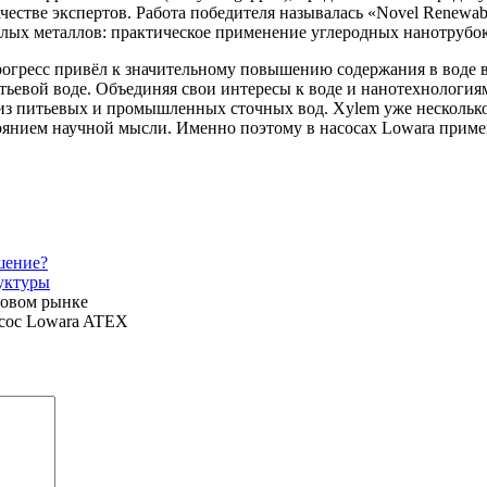
тве экспертов. Работа победителя называлась «Novel Renewable Fi
ёлых металлов: практическое применение углеродных нанотрубок
рогресс привёл к значительному повышению содержания в воде 
итьевой воде. Объединяя свои интересы к воде и нанотехнология
 из питьевых и промышленных сточных вод. Xylem уже несколько 
тоянием научной мысли. Именно поэтому в насосах Lowara прим
шение?
уктуры
довом рынке
сос Lowara ATEX