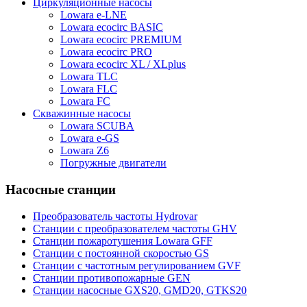
Циркуляционные насосы
Lowara e-LNE
Lowara ecocirc BASIC
Lowara ecocirc PREMIUM
Lowara ecocirc PRO
Lowara ecocirc XL / XLplus
Lowara TLC
Lowara FLC
Lowara FC
Скважинные насосы
Lowara SCUBA
Lowara e-GS
Lowara Z6
Погружные двигатели
Насосные станции
Преобразователь частоты Hydrovar
Станции с преобразователем частоты GHV
Станции пожаротушения Lowara GFF
Станции с постоянной скоростью GS
Станции с частотным регулированием GVF
Станции противопожарные GEN
Станции насосные GXS20, GMD20, GTKS20