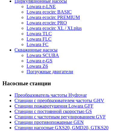
Циркуляционные насосы
Lowara e-LNE
Lowara ecocirc BASIC
Lowara ecocirc PREMIUM
Lowara ecocirc PRO
Lowara ecocirc XL / XLplus
Lowara TLC
Lowara FLC
Lowara FC
Скважинные насосы
Lowara SCUBA
Lowara e-GS
Lowara Z6
Погружные двигатели
Насосные станции
Преобразователь частоты Hydrovar
Станции с преобразователем частоты GHV
Станции пожаротушения Lowara GFF
Станции с постоянной скоростью GS
Станции с частотным регулированием GVF
Станции противопожарные GEN
Станции насосные GXS20, GMD20, GTKS20