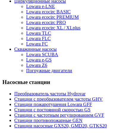
Циркуляционные насосы
Lowara e-LNE
Lowara ecocirc BASIC
Lowara ecocirc PREMIUM
Lowara ecocirc PRO
Lowara ecocirc XL / XLplus
Lowara TLC
Lowara FLC
Lowara FC
Скважинные насосы
Lowara SCUBA
Lowara e-GS
Lowara Z6
Погружные двигатели
Насосные станции
Преобразователь частоты Hydrovar
Станции с преобразователем частоты GHV
Станции пожаротушения Lowara GFF
Станции с постоянной скоростью GS
Станции с частотным регулированием GVF
Станции противопожарные GEN
Станции насосные GXS20, GMD20, GTKS20