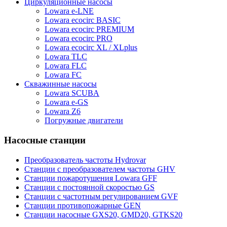
Циркуляционные насосы
Lowara e-LNE
Lowara ecocirc BASIC
Lowara ecocirc PREMIUM
Lowara ecocirc PRO
Lowara ecocirc XL / XLplus
Lowara TLC
Lowara FLC
Lowara FC
Скважинные насосы
Lowara SCUBA
Lowara e-GS
Lowara Z6
Погружные двигатели
Насосные станции
Преобразователь частоты Hydrovar
Станции с преобразователем частоты GHV
Станции пожаротушения Lowara GFF
Станции с постоянной скоростью GS
Станции с частотным регулированием GVF
Станции противопожарные GEN
Станции насосные GXS20, GMD20, GTKS20