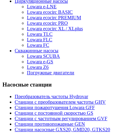
Циркуляционные насосы
Lowara e-LNE
Lowara ecocirc BASIC
Lowara ecocirc PREMIUM
Lowara ecocirc PRO
Lowara ecocirc XL / XLplus
Lowara TLC
Lowara FLC
Lowara FC
Скважинные насосы
Lowara SCUBA
Lowara e-GS
Lowara Z6
Погружные двигатели
Насосные станции
Преобразователь частоты Hydrovar
Станции с преобразователем частоты GHV
Станции пожаротушения Lowara GFF
Станции с постоянной скоростью GS
Станции с частотным регулированием GVF
Станции противопожарные GEN
Станции насосные GXS20, GMD20, GTKS20