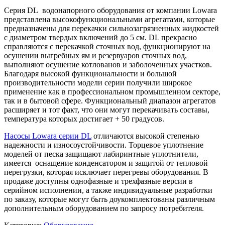
Серия DL водонапорного оборудования от компании Lowara
представлена высокофункциональными агрегатами, которые
предназначены для перекачки сильнозагрязненных жидкостей
с диаметром твердых включений до 5 см. DL прекрасно
справляются с перекачкой сточных вод, функционируют на
осушении выгребных ям и резервуаров сточных вод,
выполняют осушение котлованов и заболоченных участков.
Благодаря высокой функциональности и большой
производительности модели серии получили широкое
применение как в профессиональном промышленном секторе,
так и в бытовой сфере. Функциональный диапазон агрегатов
расширяет и тот факт, что они могут перекачивать составы,
температура которых достигает + 50 градусов.
Насосы Lowara серии DL
отличаются высокой степенью
надежности и износоустойчивости. Торцевое уплотнение
моделей от песка защищают лабиринтные уплотнители,
имеется оснащение конденсатором и защитой от тепловой
перегрузки, которая исключает перегревы оборудования. В
продаже доступны однофазные и трехфазные версии в
серийном исполнении, а также индивидуальные разработки
по заказу, которые могут быть доукомплектованы различным
дополнительным оборудованием по запросу потребителя.