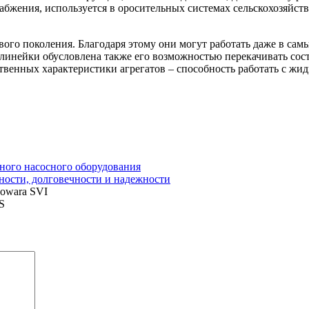
бжения, используется в оросительных системах сельскохозяйств
го поколения. Благодаря этому они могут работать даже в са
инейки обусловлена также его возможностью перекачивать соста
венных характеристики агрегатов – способность работать с жид
ного насосного оборудования
ости, долговечности и надежности
owara SVI
S