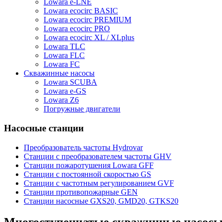
Lowara e-LNE
Lowara ecocirc BASIC
Lowara ecocirc PREMIUM
Lowara ecocirc PRO
Lowara ecocirc XL / XLplus
Lowara TLC
Lowara FLC
Lowara FC
Скважинные насосы
Lowara SCUBA
Lowara e-GS
Lowara Z6
Погружные двигатели
Насосные станции
Преобразователь частоты Hydrovar
Станции с преобразователем частоты GHV
Станции пожаротушения Lowara GFF
Станции с постоянной скоростью GS
Станции с частотным регулированием GVF
Станции противопожарные GEN
Станции насосные GXS20, GMD20, GTKS20
Многоступенчатые скважинные насосы