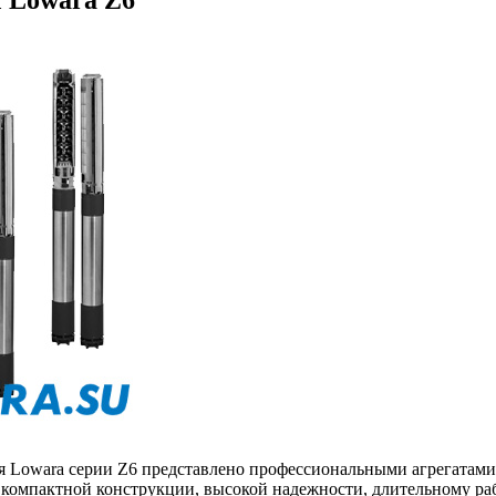
я Lowara серии Z6 представлено профессиональными агрегатами
я компактной конструкции, высокой надежности, длительному ра