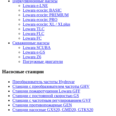
Циркуляционные насосы
Lowara e-LNE
Lowara ecocirc BASIC
Lowara ecocirc PREMIUM
Lowara ecocirc PRO
Lowara ecocirc XL / XLplus
Lowara TLC
Lowara FLC
Lowara FC
Скважинные насосы
Lowara SCUBA
Lowara e-GS
Lowara Z6
Погружные двигатели
Насосные станции
Преобразователь частоты Hydrovar
Станции с преобразователем частоты GHV
Станции пожаротушения Lowara GFF
Станции с постоянной скоростью GS
Станции с частотным регулированием GVF
Станции противопожарные GEN
Станции насосные GXS20, GMD20, GTKS20