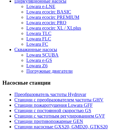
Циркуляционные насосы
Lowara e-LNE
Lowara ecocirc BASIC
Lowara ecocirc PREMIUM
Lowara ecocirc PRO
Lowara ecocirc XL / XLplus
Lowara TLC
Lowara FLC
Lowara FC
Скважинные насосы
Lowara SCUBA
Lowara e-GS
Lowara Z6
Погружные двигатели
Насосные станции
Преобразователь частоты Hydrovar
Станции с преобразователем частоты GHV
Станции пожаротушения Lowara GFF
Станции с постоянной скоростью GS
Станции с частотным регулированием GVF
Станции противопожарные GEN
Станции насосные GXS20, GMD20, GTKS20