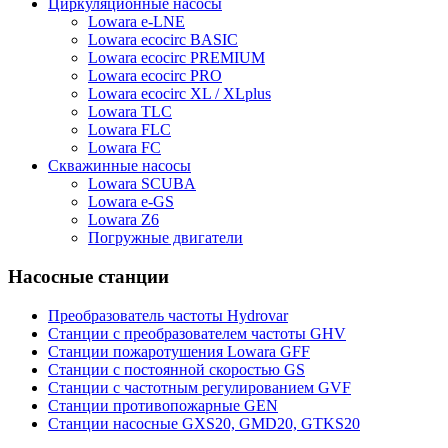
Циркуляционные насосы
Lowara e-LNE
Lowara ecocirc BASIC
Lowara ecocirc PREMIUM
Lowara ecocirc PRO
Lowara ecocirc XL / XLplus
Lowara TLC
Lowara FLC
Lowara FC
Скважинные насосы
Lowara SCUBA
Lowara e-GS
Lowara Z6
Погружные двигатели
Насосные станции
Преобразователь частоты Hydrovar
Станции с преобразователем частоты GHV
Станции пожаротушения Lowara GFF
Станции с постоянной скоростью GS
Станции с частотным регулированием GVF
Станции противопожарные GEN
Станции насосные GXS20, GMD20, GTKS20