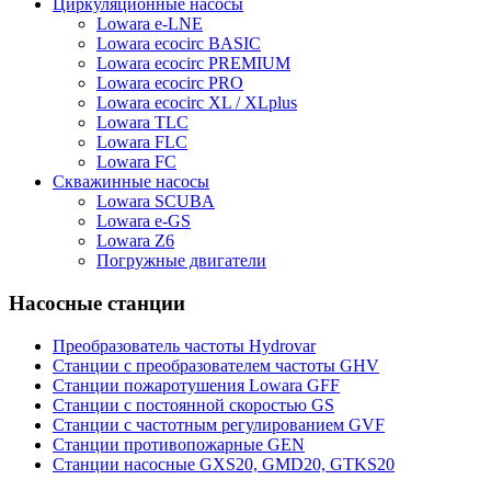
Циркуляционные насосы
Lowara e-LNE
Lowara ecocirc BASIC
Lowara ecocirc PREMIUM
Lowara ecocirc PRO
Lowara ecocirc XL / XLplus
Lowara TLC
Lowara FLC
Lowara FC
Скважинные насосы
Lowara SCUBA
Lowara e-GS
Lowara Z6
Погружные двигатели
Насосные станции
Преобразователь частоты Hydrovar
Станции с преобразователем частоты GHV
Станции пожаротушения Lowara GFF
Станции с постоянной скоростью GS
Станции с частотным регулированием GVF
Станции противопожарные GEN
Станции насосные GXS20, GMD20, GTKS20