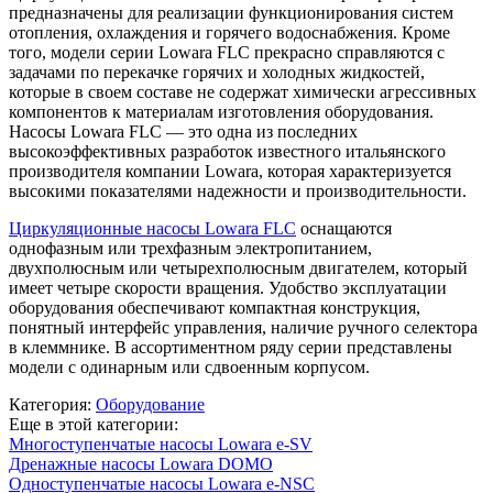
предназначены для реализации функционирования систем
отопления, охлаждения и горячего водоснабжения. Кроме
того, модели серии Lowara FLC прекрасно справляются с
задачами по перекачке горячих и холодных жидкостей,
которые в своем составе не содержат химически агрессивных
компонентов к материалам изготовления оборудования.
Насосы Lowara FLC — это одна из последних
высокоэффективных разработок известного итальянского
производителя компании Lowara, которая характеризуется
высокими показателями надежности и производительности.
Циркуляционные насосы Lowara FLC
оснащаются
однофазным или трехфазным электропитанием,
двухполюсным или четырехполюсным двигателем, который
имеет четыре скорости вращения. Удобство эксплуатации
оборудования обеспечивают компактная конструкция,
понятный интерфейс управления, наличие ручного селектора
в клеммнике. В ассортиментном ряду серии представлены
модели с одинарным или сдвоенным корпусом.
Категория:
Оборудование
Еще в этой категории:
Многоступенчатые насосы Lowara e-SV
Дренажные насосы Lowara DOMO
Одноступенчатые насосы Lowara e-NSC