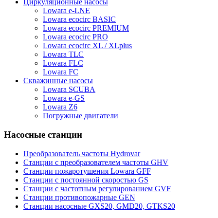
Циркуляционные насосы
Lowara e-LNE
Lowara ecocirc BASIC
Lowara ecocirc PREMIUM
Lowara ecocirc PRO
Lowara ecocirc XL / XLplus
Lowara TLC
Lowara FLC
Lowara FC
Скважинные насосы
Lowara SCUBA
Lowara e-GS
Lowara Z6
Погружные двигатели
Насосные станции
Преобразователь частоты Hydrovar
Станции с преобразователем частоты GHV
Станции пожаротушения Lowara GFF
Станции с постоянной скоростью GS
Станции с частотным регулированием GVF
Станции противопожарные GEN
Станции насосные GXS20, GMD20, GTKS20