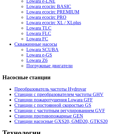
Lowara e-LNE
Lowara ecocirc BASIC
Lowara ecocirc PREMIUM
Lowara ecocirc PRO
Lowara ecocirc XL / XLplus
Lowara TLC
Lowara FLC
Lowara FC
Скважинные насосы
Lowara SCUBA
Lowara e-GS
Lowara Z6
Погружные двигатели
Насосные станции
Преобразователь частоты Hydrovar
Станции с преобразователем частоты GHV
Станции пожаротушения Lowara GFF
Станции с постоянной скоростью GS
Станции с частотным регулированием GVF
Станции противопожарные GEN
Станции насосные GXS20, GMD20, GTKS20
Технологии