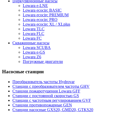
Циркуляционные насосы
Lowara e-LNE
Lowara ecocirc BASIC
Lowara ecocirc PREMIUM
Lowara ecocirc PRO
Lowara ecocirc XL / XLplus
Lowara TLC
Lowara FLC
Lowara FC
Скважинные насосы
Lowara SCUBA
Lowara e-GS
Lowara Z6
Погружные двигатели
Насосные станции
Преобразователь частоты Hydrovar
Станции с преобразователем частоты GHV
Станции пожаротушения Lowara GFF
Станции с постоянной скоростью GS
Станции с частотным регулированием GVF
Станции противопожарные GEN
Станции насосные GXS20, GMD20, GTKS20