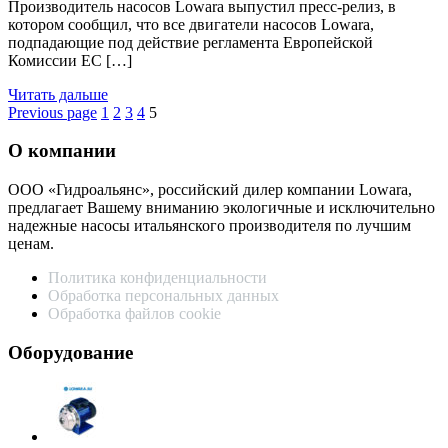
Производитель насосов Lowara выпустил пресс-релиз, в
котором сообщил, что все двигатели насосов Lowara,
подпадающие под действие регламента Европейской
Комиссии ЕС […]
Читать дальше
Пагинация
Previous page
1
2
3
4
5
записей
О компании
ООО «Гидроальянс», российский дилер компании Lowara,
предлагает Вашему вниманию экологичные и исключительно
надежные насосы итальянского производителя по лучшим
ценам.
Политика конфиденциальности
Обработка персональных данных
Обработка файлов cookie
Оборудование