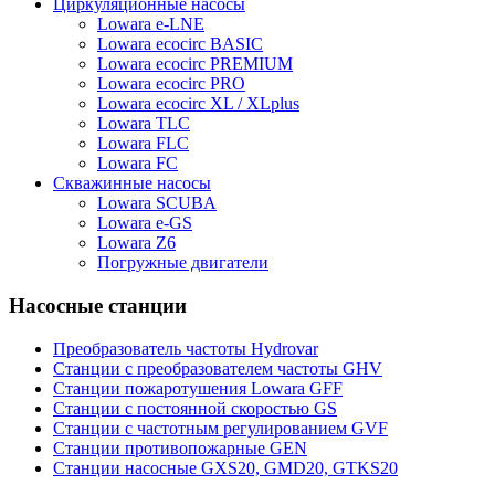
Циркуляционные насосы
Lowara e-LNE
Lowara ecocirc BASIC
Lowara ecocirc PREMIUM
Lowara ecocirc PRO
Lowara ecocirc XL / XLplus
Lowara TLC
Lowara FLC
Lowara FC
Скважинные насосы
Lowara SCUBA
Lowara e-GS
Lowara Z6
Погружные двигатели
Насосные станции
Преобразователь частоты Hydrovar
Станции с преобразователем частоты GHV
Станции пожаротушения Lowara GFF
Станции с постоянной скоростью GS
Станции с частотным регулированием GVF
Станции противопожарные GEN
Станции насосные GXS20, GMD20, GTKS20