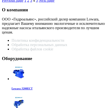
Пагинация
Previous page
1
2
3
4
5
Next page
записей
О компании
ООО «Гидроальянс», российский дилер компании Lowara,
предлагает Вашему вниманию экологичные и исключительно
надежные насосы итальянского производителя по лучшим
ценам.
Политика конфиденциальности
Обработка персональных данных
Обработка файлов cookie
Оборудование
Lowara J200ECT