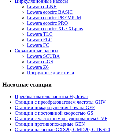
Циркуляционные насосы
Lowara e-LNE
Lowara ecocirc BASIC
Lowara ecocirc PREMIUM
Lowara ecocirc PRO
Lowara ecocirc XL / XLplus
Lowara TLC
Lowara FLC
Lowara FC
Скважинные насосы
Lowara SCUBA
Lowara e-GS
Lowara Z6
Погружные двигатели
Насосные станции
Преобразователь частоты Hydrovar
Станции с преобразователем частоты GHV
Станции пожаротушения Lowara GFF
Станции с постоянной скоростью GS
Станции с частотным регулированием GVF
Станции противопожарные GEN
Станции насосные GXS20, GMD20, GTKS20