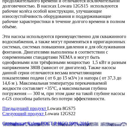
продолжительного времени и отличаются исключительной
долговечностью. В насосах Lowara 12GS15 используются
рабочие колёса особой конструкции, улучшающие
износоустойчивость оборудования и поддерживающие
рабочие характеристики в течение долгого времени в полном
объёме.
Эти насосы используются преимущественно для скважинного
водоснабжения, а также могут применяться в ирригационных
системах, системах повышения давления и для обслуживания
фонтанов. Двигателями выполнены в соответствии с
современными стандартами NEMA и могут быть
однофазными или трёхфазными мощностью 1,5 кВт и разным
напряжением 380В (зависит от двигателя). Также насосы
данной серии отличаются весьма впечатляющими
показателями подачи ( от 6 до 15 м3/ч ) и напора ( от 37,3 до
14,6 м ). Максимальная температура перекачиваемой
жидкости составляет +35°C, а максимальная глубина
погружения — 300 м, при этом даже на такой глубине насосы
e-GS способны работать без потери эффективности.
Предыдущий продукт
Lowara 8GS75
Следующий продукт
Lowara 12GS22
Сертификат Xylem ГОСТ Р ИСО 9001-2015