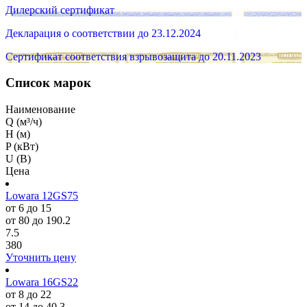
Дилерский сертификат
Декларация о соответствии до 23.12.2024
Сертификат соответствия взрывозащита до 20.11.2023
Список марок
Наименование
Q (м³/ч)
H (м)
P (кВт)
U (В)
Цена
Lowara 12GS75
от 6 до 15
от 80 до 190.2
7.5
380
Уточнить цену
Lowara 16GS22
от 8 до 22
от 14 до 40.3