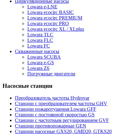
Циркуляционные насосы
Lowara e-LNE
Lowara ecocirc BASIC
Lowara ecocirc PREMIUM
Lowara ecocirc PRO
Lowara ecocirc XL / XLplus
Lowara TLC
Lowara FLC
Lowara FC
Скважинные насосы
Lowara SCUBA
Lowara e-GS
Lowara Z6
Погружные двигатели
Насосные станции
Преобразователь частоты Hydrovar
Станции с преобразователем частоты GHV
Станции пожаротушения Lowara GFF
Станции с постоянной скоростью GS
Станции с частотным регулированием GVF
Станции противопожарные GEN
Станции насосные GXS20, GMD20, GTKS20