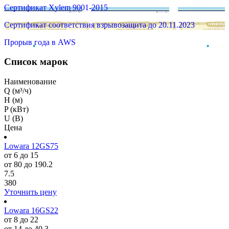
Сертификат Xylem 9001-2015
Сертификат соответствия взрывозащита до 20.11.2023
Прорыв года в AWS
Список марок
Наименование
Q (м³/ч)
H (м)
P (кВт)
U (В)
Цена
Lowara 12GS75
от 6 до 15
от 80 до 190.2
7.5
380
Уточнить цену
Lowara 16GS22
от 8 до 22
от 14 до 40.3