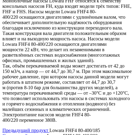
Моноблочные насосы Lowara FHF относятся к семейству
консольных насосов FH, куда входят модели трёх типов: FHE,
FHF и FHS. Насосы модели Lowara FHF4 80-
400/220 оснащаются двигателями с удлинённым валом, что
обеспечивает дополнительную надёжность оборудования
благодаря исключению из конструкции переходного вала.
Такая конструкция вала двигателя положительным образом
влияет и на выходную мощность насоса. Насосы модели
Lowara FHF4 80-400/220 оснащаются двигателями
мощности 22 кВт, что делает их незаменимыми в
разветвлённых системах водоснабжения (многоэтажных
офисных, промышленных и жилых зданий).
Так, объём перекачиваемой воды может достигать от 42 до
150 м3/ч, а напор — от 44,7 до 30,7 м. При этом максимальное
рабочее давление, при котором насосы данной модели могут
работать в штатном режиме, составляет от 44,7 до 30,7
м (против 8-10 бар для большинства других моделей), а
температура перекачиваемой среды — от –30°C и до +120°C,
что позволяет использовать эти насосы в системах холодного
и горячего водоснабжения и отопления (водяного) без
малейших сезонных и климатических ограничений.
Электропитание насосов модели FHF4 80-
400/220 переменное 380В.
Предыдущий продукт
Lowara FHF4 80-400/185