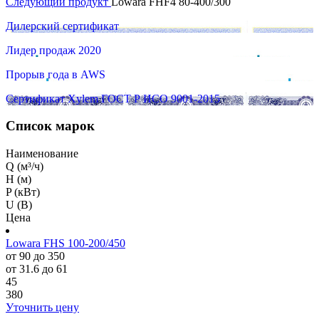
Следующий продукт
Lowara FHF4 80-400/300
Дилерский сертификат
Лидер продаж 2020
Прорыв года в AWS
Сертификат Xylem ГОСТ Р ИСО 9001-2015
Список марок
Наименование
Q (м³/ч)
H (м)
P (кВт)
U (В)
Цена
Lowara FHS 100-200/450
от 90 до 350
от 31.6 до 61
45
380
Уточнить цену