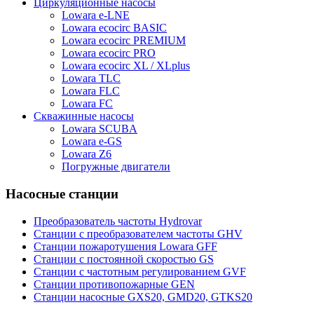
Циркуляционные насосы
Lowara e-LNE
Lowara ecocirc BASIC
Lowara ecocirc PREMIUM
Lowara ecocirc PRO
Lowara ecocirc XL / XLplus
Lowara TLC
Lowara FLC
Lowara FC
Скважинные насосы
Lowara SCUBA
Lowara e-GS
Lowara Z6
Погружные двигатели
Насосные станции
Преобразователь частоты Hydrovar
Станции с преобразователем частоты GHV
Станции пожаротушения Lowara GFF
Станции с постоянной скоростью GS
Станции с частотным регулированием GVF
Станции противопожарные GEN
Станции насосные GXS20, GMD20, GTKS20