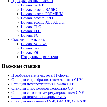
Циркуляционные насосы
Lowara e-LNE
Lowara ecocirc BASIC
Lowara ecocirc PREMIUM
Lowara ecocirc PRO
Lowara ecocirc XL / XLplus
Lowara TLC
Lowara FLC
Lowara FC
Скважинные насосы
Lowara SCUBA
Lowara e-GS
Lowara Z6
Погружные двигатели
Насосные станции
Преобразователь частоты Hydrovar
Станции с преобразователем частоты GHV
Станции пожаротушения Lowara GFF
Станции с постоянной скоростью GS
Станции с частотным регулированием GVF
Станции противопожарные GEN
Станции насосные GXS20, GMD20, GTKS20