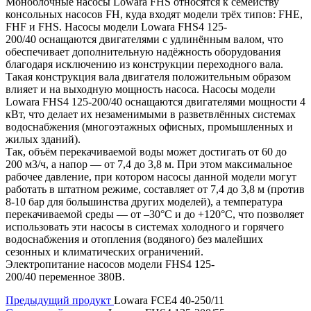
Моноблочные насосы Lowara FHS относятся к семейству
консольных насосов FH, куда входят модели трёх типов: FHE,
FHF и FHS. Насосы модели Lowara FHS4 125-
200/40 оснащаются двигателями с удлинённым валом, что
обеспечивает дополнительную надёжность оборудования
благодаря исключению из конструкции переходного вала.
Такая конструкция вала двигателя положительным образом
влияет и на выходную мощность насоса. Насосы модели
Lowara FHS4 125-200/40 оснащаются двигателями мощности 4
кВт, что делает их незаменимыми в разветвлённых системах
водоснабжения (многоэтажных офисных, промышленных и
жилых зданий).
Так, объём перекачиваемой воды может достигать от 60 до
200 м3/ч, а напор — от 7,4 до 3,8 м. При этом максимальное
рабочее давление, при котором насосы данной модели могут
работать в штатном режиме, составляет от 7,4 до 3,8 м (против
8-10 бар для большинства других моделей), а температура
перекачиваемой среды — от –30°C и до +120°C, что позволяет
использовать эти насосы в системах холодного и горячего
водоснабжения и отопления (водяного) без малейших
сезонных и климатических ограничений.
Электропитание насосов модели FHS4 125-
200/40 переменное 380В.
Предыдущий продукт
Lowara FCE4 40-250/11