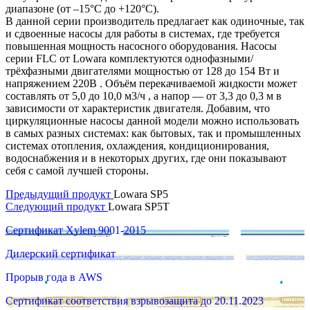
диапазоне (от –15°C до +120°C).
В данной серии производитель предлагает как одиночные, так
и сдвоенные насосы для работы в системах, где требуется
повышенная мощность насосного оборудования. Насосы
серии FLC от Lowara комплектуются однофазными/
трёхфазными двигателями мощностью от 128 до 154 Вт и
напряжением 220В . Объём перекачиваемой жидкости может
составлять от 5,0 до 10,0 м3/ч , а напор — от 3,3 до 0,3 м в
зависимости от характеристик двигателя. Добавим, что
циркуляционные насосы данной модели можно использовать
в самых разных системах: как бытовых, так и промышленных
системах отопления, охлаждения, кондиционирования,
водоснабжения и в некоторых других, где они показывают
себя с самой лучшей стороны.
Предыдущий продукт
Lowara SP5
Следующий продукт
Lowara SP5T
Сертификат Xylem 9001-2015
Дилерский сертификат
Прорыв года в AWS
Сертификат соответствия взрывозащита до 20.11.2023