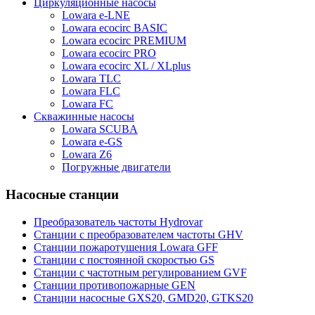
Циркуляционные насосы
Lowara e-LNE
Lowara ecocirc BASIC
Lowara ecocirc PREMIUM
Lowara ecocirc PRO
Lowara ecocirc XL / XLplus
Lowara TLC
Lowara FLC
Lowara FC
Скважинные насосы
Lowara SCUBA
Lowara e-GS
Lowara Z6
Погружные двигатели
Насосные станции
Преобразователь частоты Hydrovar
Станции с преобразователем частоты GHV
Станции пожаротушения Lowara GFF
Станции с постоянной скоростью GS
Станции с частотным регулированием GVF
Станции противопожарные GEN
Станции насосные GXS20, GMD20, GTKS20