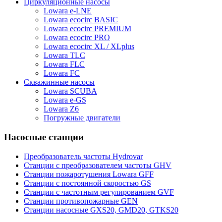
Циркуляционные насосы
Lowara e-LNE
Lowara ecocirc BASIC
Lowara ecocirc PREMIUM
Lowara ecocirc PRO
Lowara ecocirc XL / XLplus
Lowara TLC
Lowara FLC
Lowara FC
Скважинные насосы
Lowara SCUBA
Lowara e-GS
Lowara Z6
Погружные двигатели
Насосные станции
Преобразователь частоты Hydrovar
Станции с преобразователем частоты GHV
Станции пожаротушения Lowara GFF
Станции с постоянной скоростью GS
Станции с частотным регулированием GVF
Станции противопожарные GEN
Станции насосные GXS20, GMD20, GTKS20