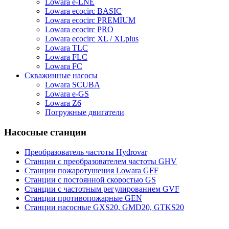
Lowara e-LNE
Lowara ecocirc BASIC
Lowara ecocirc PREMIUM
Lowara ecocirc PRO
Lowara ecocirc XL / XLplus
Lowara TLC
Lowara FLC
Lowara FC
Скважинные насосы
Lowara SCUBA
Lowara e-GS
Lowara Z6
Погружные двигатели
Насосные станции
Преобразователь частоты Hydrovar
Станции с преобразователем частоты GHV
Станции пожаротушения Lowara GFF
Станции с постоянной скоростью GS
Станции с частотным регулированием GVF
Станции противопожарные GEN
Станции насосные GXS20, GMD20, GTKS20