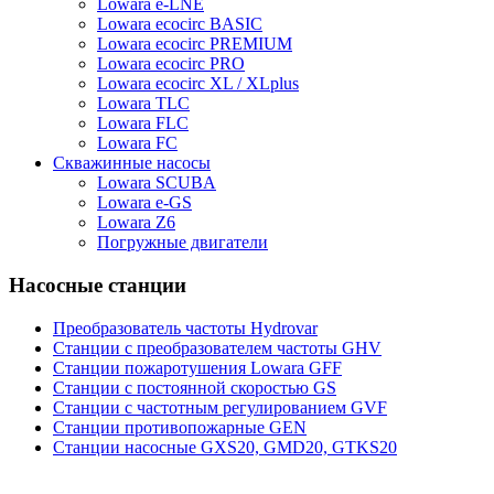
Lowara e-LNE
Lowara ecocirc BASIC
Lowara ecocirc PREMIUM
Lowara ecocirc PRO
Lowara ecocirc XL / XLplus
Lowara TLC
Lowara FLC
Lowara FC
Скважинные насосы
Lowara SCUBA
Lowara e-GS
Lowara Z6
Погружные двигатели
Насосные станции
Преобразователь частоты Hydrovar
Станции с преобразователем частоты GHV
Станции пожаротушения Lowara GFF
Станции с постоянной скоростью GS
Станции с частотным регулированием GVF
Станции противопожарные GEN
Станции насосные GXS20, GMD20, GTKS20