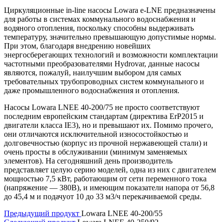
Циркуляционные in-line насосы Lowara e-LNE предназначены
для работы в системах коммунального водоснабжения и
водяного отопления, поскольку способны выдерживать
температуру, значительно превышающую допустимые нормы.
При этом, благодаря внедрению новейших
энергосберегающих технологий и возможности комплектации
частотными преобразователями Hydrovar, данные насосы
являются, пожалуй, наилучшим выбором для самых
требовательных трубопроводных систем коммунального и
даже промышленного водоснабжения и отопления.
Насосы Lowara LNEE 40-200/75 не просто соответствуют
последним европейским стандартам (директива ErP2015 и
двигатели класса IE3), но и превышают их. Помимо прочего,
они отличаются исключительной износостойкостью и
долговечностью (корпус из прочной нержавеющей стали) и
очень просты в обслуживании (минимум заменяемых
элементов). На сегодняшний день производитель
представляет целую серию моделей, одна из них с двигателем
мощностью 7,5 кВт, работающим от сети переменного тока
(напряжение — 380В), и имеющим показатели напора от 56,8
до 45,4 м и подачуот 10 до 33 м3/ч перекачиваемой среды.
Предыдущий продукт
Lowara LNEE 40-200/55