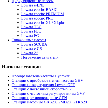
Циркуляционные насосы
Lowara e-LNE
Lowara ecocirc BASIC
Lowara ecocirc PREMIUM
Lowara ecocirc PRO
Lowara ecocirc XL / XLplus
Lowara TLC
Lowara FLC
Lowara FC
Скважинные насосы
Lowara SCUBA
Lowara e-GS
Lowara Z6
Погружные двигатели
Насосные станции
Преобразователь частоты Hydrovar
Станции с преобразователем частоты GHV
Станции пожаротушения Lowara GFF
Станции с постоянной скоростью GS
Станции с частотным регулированием GVF
Станции противопожарные GEN
Станции насосные GXS20, GMD20, GTKS20