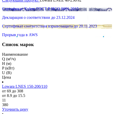
Следующий продукт
Lowara LNEE 40-250/92
Сертификат Xylem ГОСТ Р ИСО 9001-2015
Декларация о соответствии до 23.12.2024
Сертификат соответствия взрывозащита до 20.11.2023
Прорыв года в AWS
Список марок
Наименование
Q (м³/ч)
H (м)
P (кВт)
U (В)
Цена
Lowara LNES 150-200/110
от 69 до 308
от 8.9 до 15.5
11
380
Уточнить цену