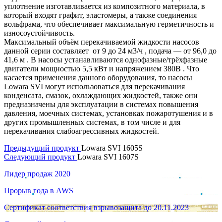
уплотнение изготавливается из композитного материала, в
который входят графит, эластомеры, а также соединения
вольфрама, что обеспечивает максимальную герметичность и
износоустойчивость.
Максимальный объём перекачиваемой жидкости насосов
данной серии составляет от 9 до 24 м3/ч , подача — от 96,0 до
41,6 м . В насосы устанавливаются однофазные/трёхфазные
двигатели мощностью 5,5 кВт и напряжением 380В . Что
касается применения данного оборудования, то насосы
Lowara SVI могут использоваться для перекачивания
конденсата, смазок, охлаждающих жидкостей, также они
предназначены для эксплуатации в системах повышения
давления, моечных системах, установках пожаротушения и в
других промышленных системах, в том числе и для
перекачивания слабоагрессивных жидкостей.
Предыдущий продукт
Lowara SVI 1605S
Следующий продукт
Lowara SVI 1607S
Лидер продаж 2020
Прорыв года в AWS
Сертификат соответствия взрывозащита до 20.11.2023