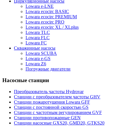
Циркуляционные насосы
Lowara e-LNE
Lowara ecocirc BASIC
Lowara ecocirc PREMIUM
Lowara ecocirc PRO
Lowara ecocirc XL / XLplus
Lowara TLC
Lowara FLC
Lowara FC
Скважинные насосы
Lowara SCUBA
Lowara e-GS
Lowara Z6
Погружные двигатели
Насосные станции
Преобразователь частоты Hydrovar
Станции с преобразователем частоты GHV
Станции пожаротушения Lowara GFF
Станции с постоянной скоростью GS
Станции с частотным регулированием GVF
Станции противопожарные GEN
Станции насосные GXS20, GMD20, GTKS20