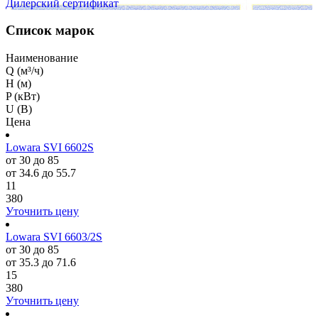
Дилерский сертификат
Список марок
Наименование
Q (м³/ч)
H (м)
P (кВт)
U (В)
Цена
Lowara SVI 6602S
от 30 до 85
от 34.6 до 55.7
11
380
Уточнить цену
Lowara SVI 6603/2S
от 30 до 85
от 35.3 до 71.6
15
380
Уточнить цену