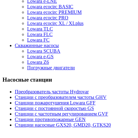
Lowara e-LNE
Lowara ecocirc BASIC
Lowara ecocirc PREMIUM
Lowara ecocirc PRO
Lowara ecocirc XL / XLplus
Lowara TLC
Lowara FLC
Lowara FC
Скважинные насосы
Lowara SCUBA
Lowara e-GS
Lowara Z6
Погружные двигатели
Насосные станции
Преобразователь частоты Hydrovar
Станции с преобразователем частоты GHV
Станции пожаротушения Lowara GFF
Станции с постоянной скоростью GS
Станции с частотным регулированием GVF
Станции противопожарные GEN
Станции насосные GXS20, GMD20, GTKS20