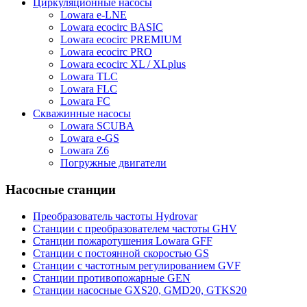
Циркуляционные насосы
Lowara e-LNE
Lowara ecocirc BASIC
Lowara ecocirc PREMIUM
Lowara ecocirc PRO
Lowara ecocirc XL / XLplus
Lowara TLC
Lowara FLC
Lowara FC
Скважинные насосы
Lowara SCUBA
Lowara e-GS
Lowara Z6
Погружные двигатели
Насосные станции
Преобразователь частоты Hydrovar
Станции с преобразователем частоты GHV
Станции пожаротушения Lowara GFF
Станции с постоянной скоростью GS
Станции с частотным регулированием GVF
Станции противопожарные GEN
Станции насосные GXS20, GMD20, GTKS20