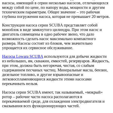
насосы, имеющий в серии несколько насосов, отличающихся
между собой по цене, по напору воды, мощности и другим
техническим параметрам. Общее значение – это рабочая
глубина погружения насоса, которая не превышает 20 метров.
Конструкция насоса серии SCUBA представляет собой
моноблок в виде замкнутого цилиндра. При этом насос и
двигатель совмещены в одно рабочее звено, что дало
возможность сделать насос максимально компактного
размера. Насосы состоят из блоков, чем значительно
упрощается их сервисное обслуживание.
Насосы Lowara SCUBA
используются для добычи жидкости
из небольших, ям, скважин, емкостей, резервуаров. Жидкость,
при этом, должна быть негорючая, чистая, со слабым
содержанием песчаных частиц. Минеральные масла, бензин,
дизельное топливо, и другие взрывоопасные и
легковоспламеняющиеся жидкости этими насосами
перекачивать нельзя.
Насосы серии SCUBA имеют, так называемый, «мокрый»
ротор – рабочие части насоса располагаются в
перекачиваемой среде, для охлаждения электродвигателя и
смазывания всех функционирующих частей.