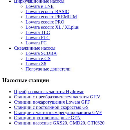
Циркуляционные насосы
Lowara e-LNE
Lowara ecocirc BASIC
Lowara ecocirc PREMIUM
Lowara ecocirc PRO
Lowara ecocirc XL / XLplus
Lowara TLC
Lowara FLC
Lowara FC
Скважинные насосы
Lowara SCUBA
Lowara e-GS
Lowara Z6
Погружные двигатели
Насосные станции
Преобразователь частоты Hydrovar
Станции с преобразователем частоты GHV
Станции пожаротушения Lowara GFF
Станции с постоянной скоростью GS
Станции с частотным регулированием GVF
Станции противопожарные GEN
Станции насосные GXS20, GMD20, GTKS20