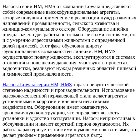
Насосы серии HM, HMS от компании Lowara представляют
собой современные высокофункциональные агрегаты,
которые получили применение в реализации нужд различных
направлений промышленности, сельского хозяйства и
жилищно-коммунального сектора. Оборудование линейки
предназначено для работы не только с чистыми составами, но
и с умеренно-агрессивными жидкостями с определенной
долей примесей. Этот факт обусловил широту
функциональных возможностей линейки. HM, HMS
осуществляют подачу жидкости, эксплуатируются в системах
отопления и повышения давления, участвуют в процессах
водоочистки, реализуют нужды различных областей пищевой
и химической промышленности.
Насосы Lowara серии HM, HMS
характеризуются высокой
степенью надежности и производительности. Использование
высококачественной нержавеющей стали делает агрегаты
устойчивыми к коррозии и внешним негативным
воздействиям. Оборудование имеет компактную,
эргономичную конструкцию, что определяет легкость
установки и удобство эксплуатации. Насосы неприхотливы в
обслуживании и имеют короткий период окупаемости. Их
работа характеризуется низкими шумовыми показателями, что
делает удобным применение агрегатов в быту.