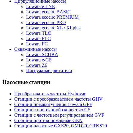
Циркуляционные насосы
Lowara e-LNE
Lowara ecocirc BASIC
Lowara ecocirc PREMIUM
Lowara ecocirc PRO
Lowara ecocirc XL / XLplus
Lowara TLC
Lowara FLC
Lowara FC
Скважинные насосы
Lowara SCUBA
Lowara e-GS
Lowara Z6
Погружные двигатели
Насосные станции
Преобразователь частоты Hydrovar
Станции с преобразователем частоты GHV
Станции пожаротушения Lowara GFF
Станции с постоянной скоростью GS
Станции с частотным регулированием GVF
Станции противопожарные GEN
Станции насосные GXS20, GMD20, GTKS20