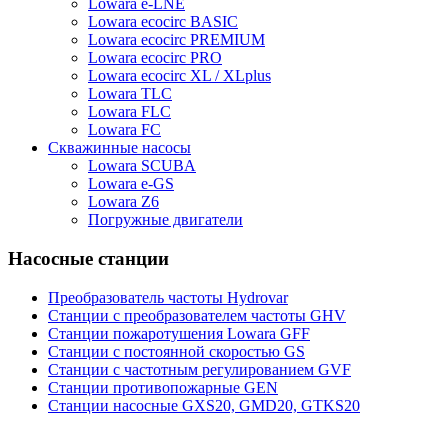
Lowara e-LNE
Lowara ecocirc BASIC
Lowara ecocirc PREMIUM
Lowara ecocirc PRO
Lowara ecocirc XL / XLplus
Lowara TLC
Lowara FLC
Lowara FC
Скважинные насосы
Lowara SCUBA
Lowara e-GS
Lowara Z6
Погружные двигатели
Насосные станции
Преобразователь частоты Hydrovar
Станции с преобразователем частоты GHV
Станции пожаротушения Lowara GFF
Станции с постоянной скоростью GS
Станции с частотным регулированием GVF
Станции противопожарные GEN
Станции насосные GXS20, GMD20, GTKS20