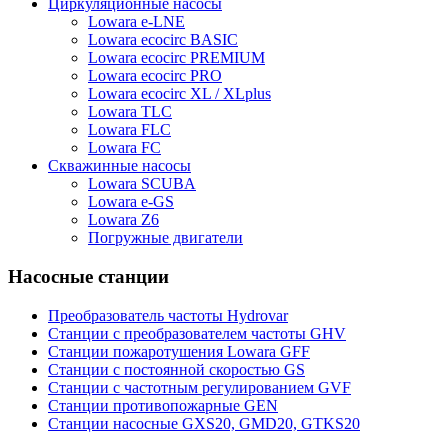
Циркуляционные насосы
Lowara e-LNE
Lowara ecocirc BASIC
Lowara ecocirc PREMIUM
Lowara ecocirc PRO
Lowara ecocirc XL / XLplus
Lowara TLC
Lowara FLC
Lowara FC
Скважинные насосы
Lowara SCUBA
Lowara e-GS
Lowara Z6
Погружные двигатели
Насосные станции
Преобразователь частоты Hydrovar
Станции с преобразователем частоты GHV
Станции пожаротушения Lowara GFF
Станции с постоянной скоростью GS
Станции с частотным регулированием GVF
Станции противопожарные GEN
Станции насосные GXS20, GMD20, GTKS20